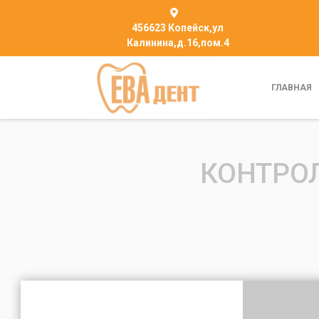
456623 Копейск,ул
Калинина,д.16,пом.4
ГЛАВНАЯ
КОНТРО