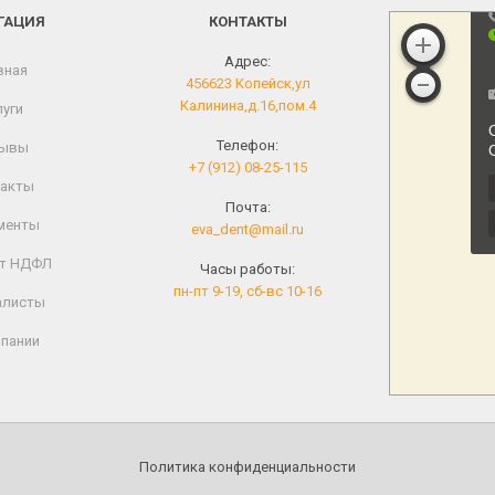
ГАЦИЯ
КОНТАКТЫ
Адрес:
вная
456623 Копейск,ул
Калинина,д.16,пом.4
уги
Телефон:
ывы
+7 (912) 08-25-115
акты
Почта:
менты
eva_dent@mail.ru
т НДФЛ
Часы работы:
пн-пт 9-19, сб-вс 10-16
алисты
пании
Политика конфиденциальности